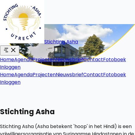
Stichting Asha
Home
Agenda
Projecten
Nieuwsbrief
Contact
Fotoboek
Inloggen
Home
Agenda
Projecten
Nieuwsbrief
Contact
Fotoboek
Inloggen
Stichting Asha
Stichting Asha (Asha betekent 'hoop' in het Hindi) is een
vrijwilligersorganisatie van Surinaamse Hindostanen in de